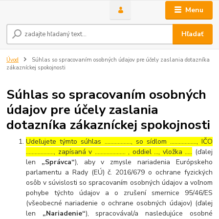
Menu
Hľadať
Úvod
Súhlas so spracovaním osobných údajov pre účely zaslania dotazníka
zákazníckej spokojnosti
Súhlas so spracovaním osobných
údajov pre účely zaslania
dotazníka zákazníckej spokojnosti
Udeľujete týmto súhlas ……………..., so sídlom ………………, IČO
………………., zapísaná v ………………… , oddiel …, vložka …..
(ďalej
len
„Správca“
), aby v zmysle nariadenia Európskeho
parlamentu a Rady (EÚ) č. 2016/679 o ochrane fyzických
osôb v súvislosti so spracovaním osobných údajov a voľnom
pohybe týchto údajov a o zrušení smernice 95/46/ES
(všeobecné nariadenie o ochrane osobných údajov) (ďalej
len
„Nariadenie“
), spracovával/a nasledujúce osobné