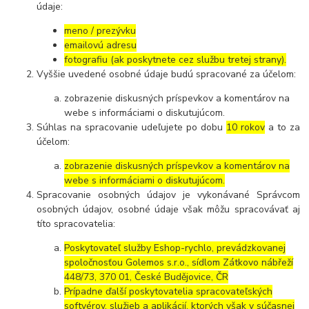
údaje:
meno / prezývku
emailovú adresu
fotografiu (ak poskytnete cez službu tretej strany).
Vyššie uvedené osobné údaje budú spracované za účelom:
zobrazenie diskusných príspevkov a komentárov na
webe s informáciami o diskutujúcom.
Súhlas na spracovanie udeľujete po dobu
10 rokov
a to za
účelom:
zobrazenie diskusných príspevkov a komentárov na
webe s informáciami o diskutujúcom.
Spracovanie osobných údajov je vykonávané Správcom
osobných údajov, osobné údaje však môžu spracovávať aj
títo spracovatelia:
Poskytovateľ služby Eshop-rychlo, prevádzkovanej
spoločnosťou Golemos s.r.o., sídlom Zátkovo nábřeží
448/73, 370 01, České Budějovice, ČR
Prípadne ďalší poskytovatelia spracovateľských
softvérov, služieb a aplikácií, ktorých však v súčasnej