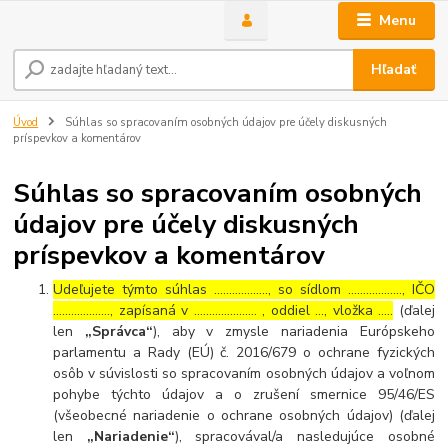
Menu
Hľadať
Úvod
Súhlas so spracovaním osobných údajov pre účely diskusných
príspevkov a komentárov
Súhlas so spracovaním osobných
údajov pre účely diskusných
príspevkov a komentárov
Udeľujete týmto súhlas ……………..., so sídlom ………………, IČO
………………., zapísaná v ………………… , oddiel …, vložka …..
(ďalej
len
„Správca“
), aby v zmysle nariadenia Európskeho
parlamentu a Rady (EÚ) č. 2016/679 o ochrane fyzických
osôb v súvislosti so spracovaním osobných údajov a voľnom
pohybe týchto údajov a o zrušení smernice 95/46/ES
(všeobecné nariadenie o ochrane osobných údajov) (ďalej
len
„Nariadenie“
), spracovával/a nasledujúce osobné