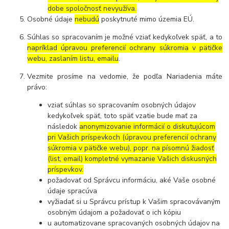
dobe spoločnosť nevyužíva.
Osobné údaje
nebudú
poskytnuté mimo územia EÚ.
Súhlas so spracovaním je možné vziať kedykoľvek späť, a to
napríklad úpravou preferencií ochrany súkromia v pätičke
webu, zaslaním listu, emailu
.
Vezmite prosíme na vedomie, že podľa Nariadenia máte
právo:
vziať súhlas so spracovaním osobných údajov
kedykoľvek späť, toto späť vzatie bude mať za
následok
anonymizovanie informácií o diskutujúcom
pri Vašich príspevkoch (úpravou preferencií ochrany
súkromia v pätičke webu), popr. na písomnú žiadosť
(list, email) kompletné vymazanie Vašich diskusných
príspevkov.
požadovať od Správcu informáciu, aké Vaše osobné
údaje spracúva
vyžiadať si u Správcu prístup k Vašim spracovávaným
osobným údajom a požadovať o ich kópiu
u automatizovane spracovaných osobných údajov na